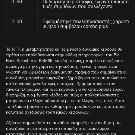
0, 60
Οι δωρεάν περιστροφές ενεργοποιούνται με
τιμές συμβόλων που συλλέγονται
2, 00
Εφαρμόστηκε πολλαπλασιαστής χαρακτηρι
υψηλού συμβόλου combo plus
Το RTP, η μεταβλητότητα και το μέγιστο δυναμικό κέρδους θα
πρέπει να επαληθεύονται στην οθόνη πληροφοριών του Big
Bass Splash στο Bet365, επειδή οι τιμές μπορεί να διαφέρουν
ανάλογα με την αγορά και την έκδοση. Γενικά, η σειρά είναι
γνωστή για υψηλότερη διακύμανση, πράγμα που σημαίνει ότι οι
συνεδρίες μπορεί να εμφανίζουν ξηρά ξόρκια που σημειώνονται
από δυνητικά μεγαλύτερες επιτυχίες. Χρησιμοποιήστε τον
πίνακα πληρωμών και τους κανόνες για να κατανοήσετε τυχόν
διαφημιζόμενο μέγιστο κέρδος και πώς οι πολλαπλασιαστές
μπορούν να αλληλεπιδράσουν με τις συλλεγόμενες τιμές. Αυτό
το πλαίσιο βοηθά στον καθορισμό προσδοκιών και υποστηρίζει
καλύτερο σχεδιασμό τραπεζικών κεφαλαίων.
Αξίζει να σημειωθεί ότι η αστάθεια επηρεάζει την αίσθηση της
συνεδρίας περισσότερο από οποιαδήποτε μεμονωμένη
στατιστική. Ορισμένοι παίκτες αναφέρουν ότι ο ρυθμός του