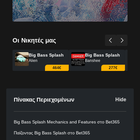
Οι Νικητές μας
Big Bass Splash
Big Bass Splash
Alien
Banshee
464€
277€
Πίνακας Περιεχομένων
Hide
Big Bass Splash Mechanics and Features στο Bet365
Παίζοντας Big Bass Splash στο Bet365