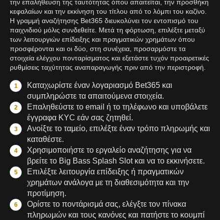
την επαλήθευση της ταυτότητας όπου απαιτείται, την προσθήκη
κεφαλαίων και την εκκίνηση του τίτλου από το λόμπι του καζίνο.
Η γραμμή αναζήτησης Bet365 διευκολύνει τον εντοπισμό του
παιχνιδιού μόλις συνδεθείτε. Μετά τη φόρτωση, επιλέξτε μεταξύ
των λειτουργιών επίδειξης και πραγματικών χρημάτων όπου
προσφέρονται και οι δύο, στη συνέχεια, προσαρμόστε τα
στοιχεία ελέγχου πονταρίσματος και εξετάστε τυχόν προαιρετικές
ρυθμίσεις ταχύτητας αναπαραγωγής πριν από την περιστροφή.
Καταχωρίστε έναν λογαριασμό Bet365 και
συμπληρώστε τα απαιτούμενα στοιχεία.
Επαληθεύστε το email ή το τηλέφωνο και υποβάλετε
έγγραφα KYC εάν σας ζητηθεί.
Ανοίξτε το ταμείο, επιλέξτε έναν τρόπο πληρωμής και
καταθέστε.
Χρησιμοποιήστε το εργαλείο αναζήτησης για να
βρείτε το Big Bass Splash Slot και να το εκκινήσετε.
Επιλέξτε λειτουργία επίδειξης ή πραγματικών
χρημάτων ανάλογα με τη διαθεσιμότητα και την
προτίμηση.
Ορίστε το ποντάρισμά σας, ελέγξτε τον πίνακα
πληρωμών και τους κανόνες και πατήστε το κουμπί