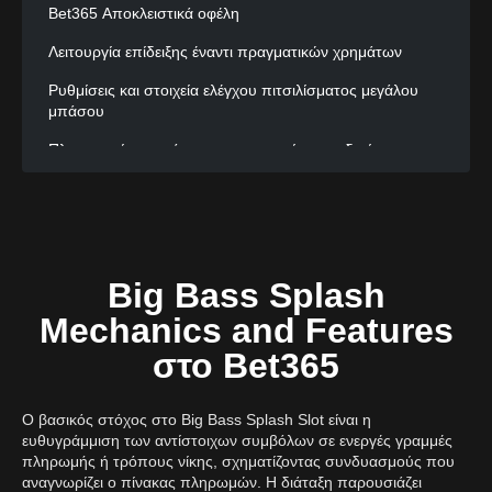
Bet365 Αποκλειστικά οφέλη
Λειτουργία επίδειξης έναντι πραγματικών χρημάτων
Ρυθμίσεις και στοιχεία ελέγχου πιτσιλίσματος μεγάλου
μπάσου
Πληροφορίες παρόχου πραγματικού παιχνιδιού
Bet365 Εγγραφή και Καταθέσεις
Νικηφόροι Συνδυασμοί και Πληρωμές
Παίζοντας Big Bass Splash στο Mobile
Big Bass Splash
ΣΥΧΝΈΣ ΕΡΩΤΉΣΕΙΣ
Mechanics and Features
στο Bet365
Ο βασικός στόχος στο Big Bass Splash Slot είναι η
ευθυγράμμιση των αντίστοιχων συμβόλων σε ενεργές γραμμές
πληρωμής ή τρόπους νίκης, σχηματίζοντας συνδυασμούς που
αναγνωρίζει ο πίνακας πληρωμών. Η διάταξη παρουσιάζει