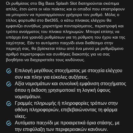
Οι ρυθμίσεις στο Big Bass Splash Slot διατηρούνται σκόπιμα
απλές, έτσι ώστε οι νέοι παίκτες και οι οπαδοί που επιστρέφουν
να μπορούν να προσαρμόσουν γρήγορα τον ρυθμό. Μόλις ο
τίτλος φορτωθεί στο Bet365, ο κάτω πίνακας ελέγχου θα
εμφανίζει συνήθως χειριστήρια πονταρίσματος, περιστροφή και
τρόπο ανοίγματος του πίνακα πληρωμών. Μπορεί επίσης να
υπάρχει ένα γρανάζι ρυθμίσεων για τη ρύθμιση του ήχου και της
ταχύτητας. Εάν το αυτόματο παιχνίδι είναι διαθέσιμο στην
περιοχή σας, θα βρίσκεται πίσω από ένα μενού με ρυθμιζόμενο
αριθμό περιστροφών και συνθήκες διακοπής για να σας
βοηθήσει να διαχειριστείτε τους κινδύνους.
Επιλογή μεγέθους στοιχήματος με στοιχεία ελέγχου
συν και πλην για εύκολες αυξήσεις.
Αξία νομισμάτων και συνολική εμφάνιση στοιχήματος
όπου η έκδοση χρησιμοποιεί τη λογική ύφους
νομισμάτων.
Γραμμές πληρωμής ή πληροφορίες τρόπων στην
οθόνη πληροφοριών, επιβεβαιώνοντας τη φόρμα
νίκες.
Αυτόματο παιχνίδι με προαιρετικά όρια στάσης, με
την επιφύλαξη των περιφερειακών κανόνων.