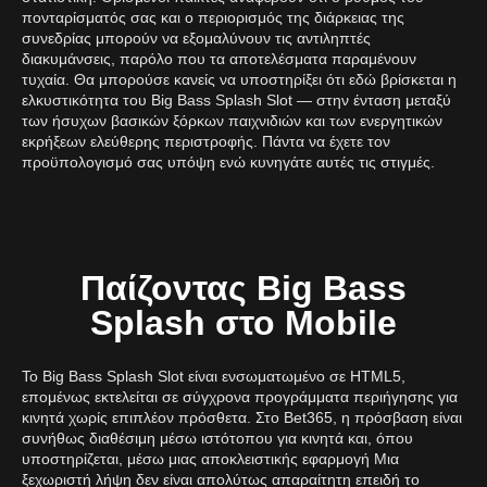
πονταρίσματός σας και ο περιορισμός της διάρκειας της
συνεδρίας μπορούν να εξομαλύνουν τις αντιληπτές
διακυμάνσεις, παρόλο που τα αποτελέσματα παραμένουν
τυχαία. Θα μπορούσε κανείς να υποστηρίξει ότι εδώ βρίσκεται η
ελκυστικότητα του Big Bass Splash Slot — στην ένταση μεταξύ
των ήσυχων βασικών ξόρκων παιχνιδιών και των ενεργητικών
εκρήξεων ελεύθερης περιστροφής. Πάντα να έχετε τον
προϋπολογισμό σας υπόψη ενώ κυνηγάτε αυτές τις στιγμές.
Παίζοντας Big Bass
Splash στο Mobile
Το Big Bass Splash Slot είναι ενσωματωμένο σε HTML5,
επομένως εκτελείται σε σύγχρονα προγράμματα περιήγησης για
κινητά χωρίς επιπλέον πρόσθετα. Στο Bet365, η πρόσβαση είναι
συνήθως διαθέσιμη μέσω ιστότοπου για κινητά και, όπου
υποστηρίζεται, μέσω μιας αποκλειστικής εφαρμογή Μια
ξεχωριστή λήψη δεν είναι απολύτως απαραίτητη επειδή το