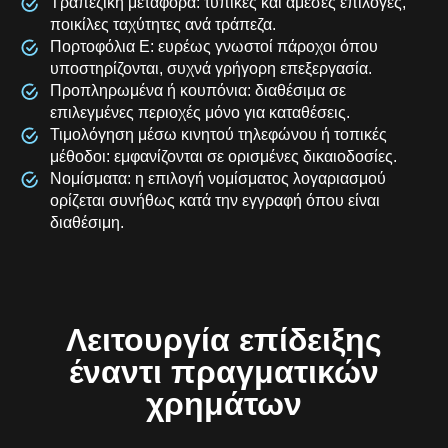
Τραπεζική μεταφορά: τυπικές και άμεσες επιλογές,
ποικίλες ταχύτητες ανά τράπεζα.
Πορτοφόλια E: ευρέως γνωστοί πάροχοι όπου
υποστηρίζονται, συχνά γρήγορη επεξεργασία.
Προπληρωμένα ή κουπόνια: διαθέσιμα σε
επιλεγμένες περιοχές μόνο για καταθέσεις.
Τιμολόγηση μέσω κινητού τηλεφώνου ή τοπικές
μέθοδοι: εμφανίζονται σε ορισμένες δικαιοδοσίες.
Νομίσματα: η επιλογή νομίσματος λογαριασμού
ορίζεται συνήθως κατά την εγγραφή όπου είναι
διαθέσιμη.
Λειτουργία επίδειξης
έναντι πραγματικών
χρημάτων