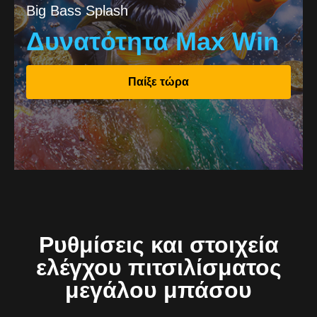
Big Bass Splash
Δυνατότητα Max Win
Παίξε τώρα
Ρυθμίσεις και στοιχεία
ελέγχου πιτσιλίσματος
μεγάλου μπάσου