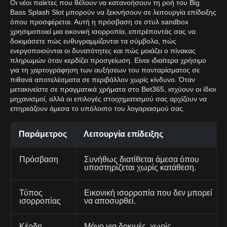
Οι νέοι παίκτες που θέλουν να κατανοήσουν τη ροή του Big
Bass Splash Slot μπορούν να ξεκινήσουν σε λειτουργία επίδειξης
όπου προσφέρεται. Αυτή η πρόσβαση σε στυλ sandbox
χρησιμοποιεί μια εικονική ισορροπία, επιτρέποντάς σας να
δοκιμάσετε πώς ευθυγραμμίζονται τα σύμβολα, πώς
ενεργοποιούνται οι δυνατότητες και πώς μοιάζει ο πίνακας
πληρωμών όταν κερδίζει προσγείωση. Είναι ιδιαίτερα χρήσιμο
για τη χαρτογράφηση των αυξήσεων του πονταρίσματος σε
πιθανά αποτελέσματα σε περιβάλλον χωρίς κίνδυνο. Όταν
μετακινείστε σε πραγματικά χρήματα στο Bet365, ισχύουν οι ίδιοι
μηχανισμοί, αλλά οι επιλογές στοιχηματισμού σας αρχίζουν να
επηρεάζουν άμεσα το υπόλοιπο του λογαριασμού σας.
Παράμετρος
Λειτουργία επίδειξης
Πρόσβαση
Συνήθως διατίθεται άμεσα όπου
υποστηρίζεται χωρίς κατάθεση.
Τύπος
Εικονική ισορροπία που δεν μπορεί
ισορροπίας
να αποσυρθεί.
Κέρδη
Μόνο για δοκιμές, χωρίς