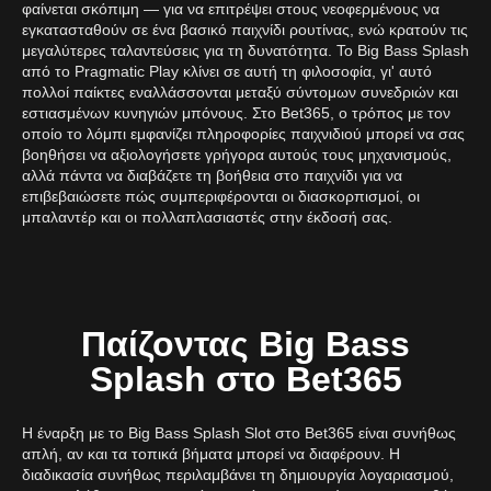
φαίνεται σκόπιμη — για να επιτρέψει στους νεοφερμένους να
εγκατασταθούν σε ένα βασικό παιχνίδι ρουτίνας, ενώ κρατούν τις
μεγαλύτερες ταλαντεύσεις για τη δυνατότητα. Το Big Bass Splash
από το Pragmatic Play κλίνει σε αυτή τη φιλοσοφία, γι' αυτό
πολλοί παίκτες εναλλάσσονται μεταξύ σύντομων συνεδριών και
εστιασμένων κυνηγιών μπόνους. Στο Bet365, ο τρόπος με τον
οποίο το λόμπι εμφανίζει πληροφορίες παιχνιδιού μπορεί να σας
βοηθήσει να αξιολογήσετε γρήγορα αυτούς τους μηχανισμούς,
αλλά πάντα να διαβάζετε τη βοήθεια στο παιχνίδι για να
επιβεβαιώσετε πώς συμπεριφέρονται οι διασκορπισμοί, οι
μπαλαντέρ και οι πολλαπλασιαστές στην έκδοσή σας.
Παίζοντας Big Bass
Splash στο Bet365
Η έναρξη με το Big Bass Splash Slot στο Bet365 είναι συνήθως
απλή, αν και τα τοπικά βήματα μπορεί να διαφέρουν. Η
διαδικασία συνήθως περιλαμβάνει τη δημιουργία λογαριασμού,