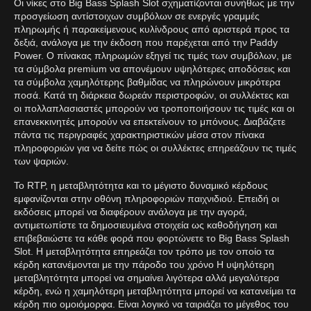
Οι νίκες στο Big Bass Splash Slot σχηματίζονται συνήθως με την
προσγείωση αντίστοιχων συμβόλων σε ενεργές γραμμές
πληρωμής ή παρακείμενους κυλίνδρους από αριστερά προς τα
δεξιά, ανάλογα με την έκδοση που παρέχεται από την Paddy
Power. Ο πίνακας πληρωμών εξηγεί τις τιμές των συμβόλων, με
τα σύμβολα premium να απονέμουν υψηλότερες αποδόσεις και
τα σύμβολα χαμηλότερης βαθμίδας να πληρώνουν μικρότερα
ποσά. Κατά τη διάρκεια δωρεάν περιστροφών, οι συλλέκτες και
οι πολλαπλασιαστές μπορούν να τροποποιήσουν τις τιμές και οι
επανεκκινητές μπορούν να επεκτείνουν το μπόνους. Διαβάζετε
πάντα τις περιγραφές χαρακτηριστικών μέσα στον πίνακα
πληροφοριών για να δείτε πώς οι συλλέκτες επηρεάζουν τις τιμές
των ψαριών.
Το RTP, η μεταβλητότητα και το μέγιστο δυναμικό κέρδους
εμφανίζονται στην οθόνη πληροφοριών παιχνιδιού. Επειδή οι
εκδόσεις μπορεί να διαφέρουν ανάλογα με την αγορά,
αντιμετωπίστε τα δημοσιευμένα στοιχεία ως καθοδήγηση και
επιβεβαιώστε τα κάθε φορά που φορτώνετε το Big Bass Splash
Slot. Η μεταβλητότητα επηρεάζει τον τρόπο με τον οποίο τα
κέρδη κατανέμονται με την πάροδο του χρόνο Η υψηλότερη
μεταβλητότητα μπορεί να σημαίνει λιγότερα αλλά μεγαλύτερα
κέρδη, ενώ η χαμηλότερη μεταβλητότητα μπορεί να κατανείμει τα
κέρδη πιο ομοιόμορφα. Είναι λογικό να ταιριάζει το μέγεθος του