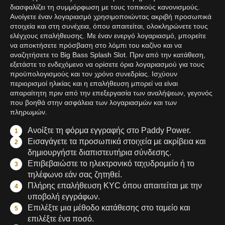
διασφαλίζει τη συμμόρφωση με τους τοπικούς κανονισμούς.
Ανοίγετε έναν λογαριασμό χρησιμοποιώντας ακριβή προσωπικά
στοιχεία και στη συνέχεια, όπου απαιτείται, ολοκληρώνετε τους
ελέγχους επαλήθευσης. Με έναν ενεργό λογαριασμό, μπορείτε
να αποκτήσετε πρόσβαση στο λόμπι του καζίνο και να
αναζητήσετε το Big Bass Splash Slot. Πριν από την κατάθεση,
εξετάστε το ενδεχόμενο να ορίσετε όρια λογαριασμού για τους
προϋπολογισμούς και τον χρόνο συνεδρίας. Ισχύουν
περιορισμοί ηλικίας και η επαλήθευση μπορεί να είναι
απαραίτητη πριν από την επεξεργασία των αναλήψεων, γεγονός
που βοηθά στην ασφάλεια των λογαριασμών και των
πληρωμών.
Ανοίξτε τη φόρμα εγγραφής στο Paddy Power.
Εισαγάγετε τα προσωπικά στοιχεία με ακρίβεια και
δημιουργήστε διαπιστευτήρια σύνδεσης.
Επιβεβαιώστε το ηλεκτρονικό ταχυδρομείο ή το
τηλέφωνο εάν σας ζητηθεί.
Πλήρης επαλήθευση KYC όπου απαιτείται με την
υποβολή εγγράφων.
Επιλέξτε μια μέθοδο κατάθεσης στο ταμείο και
επιλέξτε ένα ποσό.