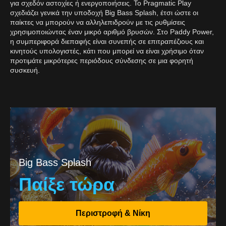
για σχεδόν αστοχίες ή ενεργοποιήσεις. Το Pragmatic Play
σχεδιάζει γενικά την υποδοχή Big Bass Splash, έτσι ώστε οι
παίκτες να μπορούν να αλληλεπιδρούν με τις ρυθμίσεις
χρησιμοποιώντας έναν μικρό αριθμό βρυσών. Στο Paddy Power,
η συμπεριφορά διεπαφής είναι συνεπής σε επιτραπέζιους και
κινητούς υπολογιστές, κάτι που μπορεί να είναι χρήσιμο όταν
προτιμάτε μικρότερες περιόδους σύνδεσης σε μια φορητή
συσκευή.
Big Bass Splash
Παίξε τώρα
Περιστροφή & Νίκη