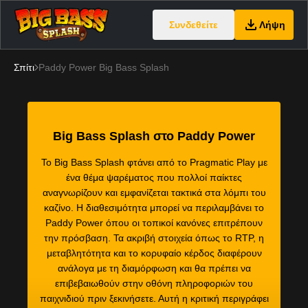
Συνδεθείτε
Λήψη
Σπίτι
Paddy Power Big Bass Splash
Big Bass Splash στο Paddy Power
Το Big Bass Splash φτάνει από το Pragmatic Play με
ένα θέμα ψαρέματος που πολλοί παίκτες
αναγνωρίζουν και εμφανίζεται τακτικά στα λόμπι του
καζίνο. Η διαθεσιμότητα μπορεί να περιλαμβάνει το
Paddy Power όπου οι τοπικοί κανόνες επιτρέπουν
την πρόσβαση. Τα ακριβή στοιχεία όπως το RTP, η
μεταβλητότητα και το κορυφαίο κέρδος διαφέρουν
ανάλογα με τη διαμόρφωση και θα πρέπει να
επιβεβαιωθούν στην οθόνη πληροφοριών του
παιχνιδιού πριν ξεκινήσετε. Αυτή η κριτική περιγράφει