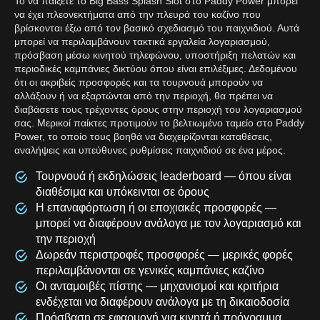
Το να παίξετε το Big Bass Splash Slot στο Paddy Power μπορεί
να έχει πλεονεκτήματα από την πλευρά του καζίνο που
βρίσκονται έξω από τον βασικό σχεδιασμό του παιχνιδιού. Αυτά
μπορεί να περιλαμβάνουν τακτικά εργαλεία λογαριασμού,
πρόσβαση μέσω κινητού τηλεφώνου, υποστήριξη πελατών και
περιοδικές καμπάνιες δικτύου όπου είναι επιλέξιμες. Δεδομένου
ότι οι ακριβείς προσφορές και τα τουρνουά μπορούν να
αλλάξουν ή να εξαρτώνται από την περιοχή, θα πρέπει να
διαβάσετε τους τρέχοντες όρους στην περιοχή του λογαριασμού
σας. Μερικοί παίκτες προτιμούν το βελτιωμένο ταμείο στο Paddy
Power, το οποίο τους βοηθά να διαχειρίζονται καταθέσεις,
αναλήψεις και υπεύθυνες ρυθμίσεις παιχνιδιού σε ένα μέρος.
Τουρνουά ή εκδηλώσεις leaderboard — όπου είναι
διαθέσιμα και υπόκεινται σε όρους
Η επαναφόρτωση ή οι εποχιακές προσφορές —
μπορεί να διαφέρουν ανάλογα με τον λογαριασμό και
την περιοχή
Δωρεάν περιστροφές προσφορές — μερικές φορές
περιλαμβάνονται σε γενικές καμπάνιες καζίνο
Οι ανταμοιβές πίστης — μηχανισμοί και κριτήρια
ενδέχεται να διαφέρουν ανάλογα με τη δικαιοδοσία
Πρόσβαση σε εφαρμογή για κινητά ή πρόγραμμα