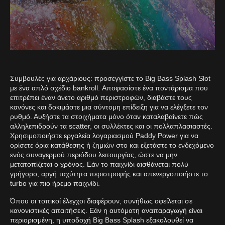
Συμβουλές για αρχάριους: προσεγγίστε το Big Bass Splash Slot
με ένα απλό σχέδιο bankroll. Αποφασίστε ένα ποντάρισμα που
επιτρέπει έναν άνετο αριθμό περιστροφών, διαβάστε τους
κανόνες και δοκιμάστε μια σύντομη επίδειξη για να ελέγξετε τον
ρυθμό. Αυξήστε τα στοιχήματα μόνο όταν καταλαβαίνετε πώς
αλληλεπιδρούν τα scatter, οι συλλέκτες και οι πολλαπλασιαστές.
Χρησιμοποιήστε εργαλεία λογαριασμού Paddy Power για να
ορίσετε όρια κατάθεσης ή ζημιών στο και εξετάστε το ενδεχόμενο
ενός συναγερμού περιόδου λειτουργίας, ώστε να μην
μετατοπίζεται ο χρόνος. Εάν το παιχνίδι αισθάνεται πολύ
γρήγορο, αργή ταχύτητα περιστροφής και απενεργοποιήστε το
turbo για πιο ήρεμο παιχνίδι.
Όπου οι τοπικοί έλεγχοι διαφέρουν, συνήθως οφείλεται σε
κανονιστικές απαιτήσεις. Εάν η αυτόματη αναπαραγωγή είναι
περιορισμένη, η υποδοχή Big Bass Splash εξακολουθεί να