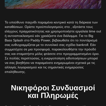
Το υπεύθυνο παιχνίδι παραμένει κεντρικό κατά τη διάρκεια των
καταθέσεων. Ορίστε προϋπολογισμούς στο , εξετάστε τους
ελέγχους πραγματικότητας και χρησιμοποιήστε εργαλεία time out
ή αυτοαποκλεισμού εάν χρειάζεστε ένα διάλειμμα. Για το Big
Bass Splash στο Paddy Power, βεβαιωθείτε ότι το ποντάρισμά
σας ευθυγραμμίζεται με το συνολικό σας σχέδιο bankroll. Εάν
συμμετέχετε σε μια προσφορά, παρακολουθήστε την πρόοδό
σας και σταματήστε μόλις φτάσετε στο προγραμματισμένο όριο.
Σε πολλές περιπτώσεις, η ενεργοποίηση ειδοποιήσεων μπορεί
να σας βοηθήσει να παραμείνετε ενημερωμένοι σχετικά με τις
αλλαγές λογαριασμού και τις σημαντικές ενημερώσεις
επαλήθευσης.
Νικηφόροι Συνδυασμοί
και Πληρωμές