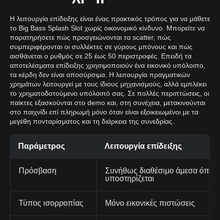
Η λειτουργία επίδειξης είναι ένας πρακτικός τρόπος για να μάθετε
το Big Bass Splash Slot χωρίς οικονομικό κίνδυνο. Μπορείτε να
παρατηρήσετε πώς προσγειώνονται τα scatter, πώς
συμπεριφέρονται οι συλλέκτες σε γύρους μπόνους και πώς
αισθάνεται ο ρυθμός σε 25 έως 50 περιστροφές. Επειδή τα
αποτελέσματα επίδειξης χρησιμοποιούν ένα εικονικό υπόλοιπο,
τα κέρδη δεν είναι αποσύρσιμα. Η λειτουργία πραγματικών
χρημάτων λειτουργεί με τους ίδιους μηχανισμούς, αλλά εμπλέκει
το χρηματοδοτούμενο υπόλοιπό σας. Σε πολλές περιπτώσεις, οι
παίκτες εξασκούνται στο demo και, στη συνέχεια, μετακινούνται
στο παιχνίδι επί πληρωμή μόνο όταν είναι εξοικειωμένοι με τα
μεγέθη πονταρίσματος και τη διάρκεια της συνεδρίας.
Παράμετρος
Λειτουργία επίδειξης
Πρόσβαση
Συνήθως διαθέσιμο άμεσα όπου
υποστηρίζεται
Τύπος ισορροπίας
Μόνο εικονικές πιστώσεις