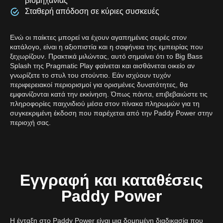
βιομηχανίας
Σταθερή απόδοση σε κύριες συσκευές
Ενώ οι παίκτες μπορεί να έχουν αγαπημένες σειρές στον
κατάλογο, είναι η αξιοπιστία και η σαφήνεια της εμπειρίας που
ξεχωρίζουν. Πρακτικά μιλώντας, αυτό σημαίνει ότι το Big Bass
Splash της Pragmatic Play φαίνεται και αισθάνεται οικείο αν
γνωρίζετε το στυλ του στούντιο. Εάν ισχύουν τυχόν
περιφερειακοί περιορισμοί για ορισμένες δυνατότητες, θα
εμφανίζονται κατά την εκκίνηση. Όπως πάντα, επιβεβαιώστε τις
πληροφορίες παιχνιδιού μέσα στον πίνακα πληρωμών για τη
συγκεκριμένη έκδοση που παρέχεται από την Paddy Power στην
περιοχή σας.
Εγγραφή και καταθέσεις
Paddy Power
Η ένταξη στο Paddy Power είναι μια δομημένη διαδικασία που