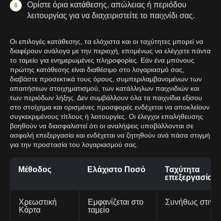
Ορίστε όρια κατάθεσης, απώλειας ή περιόδου
λειτουργίας για να διαχειριστείτε το παιχνίδι σας.
Οι επιλογές κατάθεσης, τα ελάχιστα και οι ταχύτητες μπορεί να
διαφέρουν ανάλογα με την περιοχή, επομένως να ελέγχετε πάντα
το ταμείο για ενημερωμένες πληροφορίες. Εάν ένα μπόνους
πρώτης κατάθεσης είναι διαθέσιμο στο λογαριασμό σας,
διαβάστε προσεκτικά τους όρους, συμπεριλαμβανομένων των
απαιτήσεων στοιχηματισμού, των κατάλληλων παιχνιδιών και
των περιόδων λήξης. Δεν συμβάλλουν όλα τα παιχνίδια εξίσου
στο στοίχημα και ορισμένες προσφορές ενδέχεται να αποκλείουν
συγκεκριμένους τίτλους ή λειτουργίες. Οι έλεγχοι επαλήθευσης
βοηθούν να διασφαλιστεί ότι οι αναλήψεις υποβάλλονται σε
ασφαλή επεξεργασία και ενδέχεται να ζητηθούν ανά πάσα στιγμή
για την προστασία του λογαριασμού σας.
Μέθοδος
Ελάχιστο Ποσό
Ταχύτητα
επεξεργασίας
Χρεωστική
Εμφανίζεται στο
Συνήθως στιγμι
Κάρτα
ταμείο