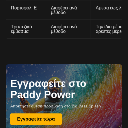
Πορτοφόλι E
Διαφέρει ανά
Άμεσα έως λίγα
μέθοδο
Τραπεζικό
Διαφέρει ανά
Την ίδια μέρα μ
έμβασμα
μέθοδο
αρκετές μέρες
Εγγραφείτε στο
Paddy Power
Αποκτήστε άμεση πρόσβαση στο Big Bass Splash
Εγγραφείτε τώρα