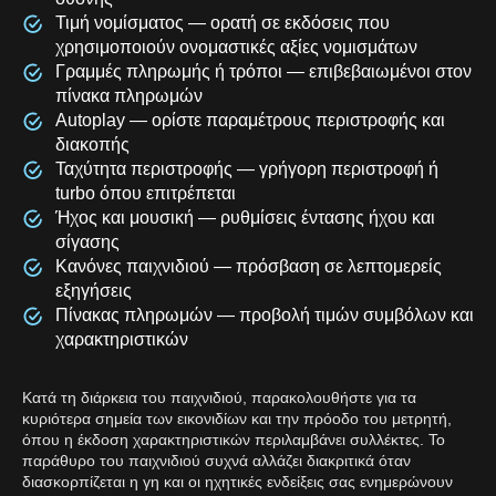
Τιμή νομίσματος — ορατή σε εκδόσεις που
χρησιμοποιούν ονομαστικές αξίες νομισμάτων
Γραμμές πληρωμής ή τρόποι — επιβεβαιωμένοι στον
πίνακα πληρωμών
Autoplay — ορίστε παραμέτρους περιστροφής και
διακοπής
Ταχύτητα περιστροφής — γρήγορη περιστροφή ή
turbo όπου επιτρέπεται
Ήχος και μουσική — ρυθμίσεις έντασης ήχου και
σίγασης
Κανόνες παιχνιδιού — πρόσβαση σε λεπτομερείς
εξηγήσεις
Πίνακας πληρωμών — προβολή τιμών συμβόλων και
χαρακτηριστικών
Κατά τη διάρκεια του παιχνιδιού, παρακολουθήστε για τα
κυριότερα σημεία των εικονιδίων και την πρόοδο του μετρητή,
όπου η έκδοση χαρακτηριστικών περιλαμβάνει συλλέκτες. Το
παράθυρο του παιχνιδιού συχνά αλλάζει διακριτικά όταν
διασκορπίζεται η γη και οι ηχητικές ενδείξεις σας ενημερώνουν