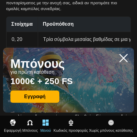
πονταρίσματος με την ανοχή σας, ειδικά αν προτιμάτε πιο
ομαλές καμπύλες συνεδρίας.
Στοίχημα
Προϋπόθεση
0, 20
Τρία σύμβολα μεσαίας βαθμίδας σε μια γ
1, 00
Γύρος μπόνους με μέτριο πολλαπλασιαστή κ
Μπόνους
2, 00
Δωρεάν περιστροφές επανενεργοποίηση με
για πρώτη κατάθεση
1000€ + 250 FS
Αυτά τα παραδείγματα δείχνουν πώς τα αποτελέσματα
Εγγραφή
κλιμακώνονται με το ποντάρισμα και τα χαρακτηριστικά, αλλά δεν
αποτελούν εγγυήσεις. Κάθε περιστροφή του Big Bass Splash
Slot είναι ανεξάρτητη, ελέγχεται από το RNG και τα
αποτελέσματα δεν μπορούν να προβλεφθούν. Εάν μια συνεδρία
τείνει πάνω από τις προγραμματισμένες δαπάνες σας, κάντε
παύση και επανεκτιμήστε. Αντίθετα, εάν επιτύχετε ένα
Εφαρμογή
Μπόνους
Μενού
Κωδικός προσφοράς
Χωρίς μπόνους κατάθεσης
αποτέλεσμα στόχο νωρίτερα από το αναμενόμενο, σκεφτείτε να